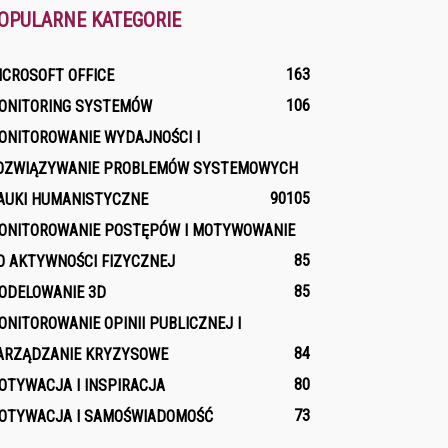
OPULARNE KATEGORIE
163
ICROSOFT OFFICE
106
ONITORING SYSTEMÓW
ONITOROWANIE WYDAJNOŚCI I
OZWIĄZYWANIE PROBLEMÓW SYSTEMOWYCH
90
105
AUKI HUMANISTYCZNE
ONITOROWANIE POSTĘPÓW I MOTYWOWANIE
85
O AKTYWNOŚCI FIZYCZNEJ
85
ODELOWANIE 3D
ONITOROWANIE OPINII PUBLICZNEJ I
84
ARZĄDZANIE KRYZYSOWE
80
OTYWACJA I INSPIRACJA
73
OTYWACJA I SAMOŚWIADOMOŚĆ