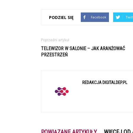
PODZIEL SIĘ
Facebook
Twit
Poprzedni artykuł
TELEWIZOR W SALONIE – JAK ARANŻOWAĆ
PRZESTRZEŃ
REDAKCJA DIGITALDEP.PL
POWIĄZANE ARTYKUŁY
WIĘCEJ OD