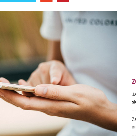
Z
Ja
s
Z
ci