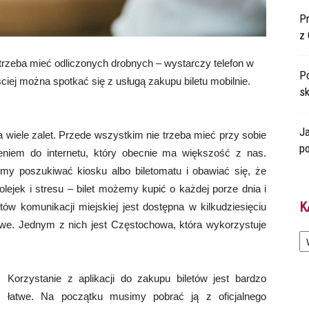
P
z 
e trzeba mieć odliczonych drobnych – wystarczy telefon w
Po
ciej można spotkać się z usługą zakupu biletu mobilnie.
s
.
Ja
a wiele zalet. Przede wszystkim nie trzeba mieć przy sobie
po
zeniem do internetu, który obecnie ma większość z nas.
y poszukiwać kiosku albo biletomatu i obawiać się, że
lejek i stresu – bilet możemy kupić o każdej porze dnia i
K
tów komunikacji miejskiej jest dostępna w kilkudziesięciu
nowe. Jednym z nich jest Częstochowa, która wykorzystuje
Ka
Korzystanie z aplikacji do zakupu biletów jest bardzo
łatwe. Na początku musimy pobrać ją z oficjalnego