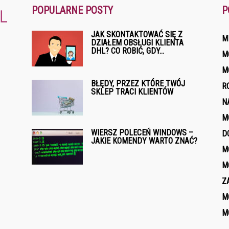
POPULARNE POSTY
P
JAK SKONTAKTOWAĆ SIĘ Z
M
DZIAŁEM OBSŁUGI KLIENTA
DHL? CO ROBIĆ, GDY...
M
M
BŁĘDY, PRZEZ KTÓRE TWÓJ
R
SKLEP TRACI KLIENTÓW
N
M
WIERSZ POLECEŃ WINDOWS –
D
JAKIE KOMENDY WARTO ZNAĆ?
M
M
Z
M
M