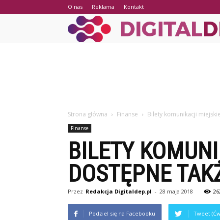
O nas
Reklama
Kontakt
Strona główna
Finanse
Bilety komunikacji miejsk
Finanse
BILETY KOMUNI
DOSTĘPNE TAK
Przez
Redakcja Digitaldep.pl
-
28 maja 2018
26
Podziel się na Facebooku
Tweet (Ćw