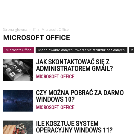
Strona główna
IT
Microsoft Office
MICROSOFT OFFICE
Microsoft Office
Modelowanie danych i tworzenie struktur baz danych
JAK SKONTAKTOWAĆ SIĘ Z
ADMINISTRATOREM GMAIL?
MICROSOFT OFFICE
CZY MOŻNA POBRAĆ ZA DARMO
WINDOWS 10?
MICROSOFT OFFICE
ILE KOSZTUJE SYSTEM
OPERACYJNY WINDOWS 11?