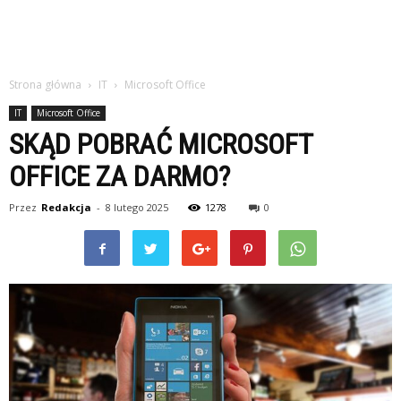
Strona główna
IT
Microsoft Office
IT
Microsoft Office
SKĄD POBRAĆ MICROSOFT
OFFICE ZA DARMO?
Przez
Redakcja
-
8 lutego 2025
1278
0