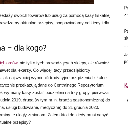
P
z 
zedaży swoich towarów lub usług za pomocą kasy fiskalnej
Sprawdzamy aktualne przepisy, podpowiadamy od kiedy i dla
Po
s
a – dla kogo?
Ja
po
siębiorców
, nie tylko tych prowadzących sklepy, ale również
wet dla lekarzy. Co więcej, tacy przedsiębiorcy
jak najszybciej wymienić tradycyjne urządzenia fiskalne
K
tomatycznie przekazują dane do Centralnego Repozytorium
 wymiany kasy zostali podzieleni na trzy grupy, pierwsza
Ka
grudnia 2019, druga (w tym m.in. branża gastronomiczna) do
na, usługi budowlane, medyczne) do 31 grudnia 2020.
miny te uległy zmianom. Zatem kto i do kiedy musi nabyć
ktualne przepisy?