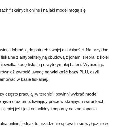
ach fiskalnych online i na jaki model mogą się
?
inni dobrać ją do potrzeb swojej działalności. Na przykład
iskalne z antybakteryjną obudową z jonami srebra, z kolei
wielką kasę fiskalną o wytrzymałej baterii. Wybierając
o również zwrócić uwagę na
wielkość bazy PLU
, czyli
amować w kasie fiskalnej.
zy często pracują „w terenie”, powinni wybrać
model
cznych
oraz umożliwiający pracę w skrajnych warunkach.
lepiej jeśli jest on solidny i odporny na zachlapania.
kalna online, jednak to urządzenie sprawdzi się wyłącznie w