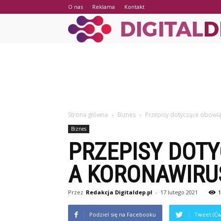
O nas
Reklama
Kontakt
Strona główna
Biznes
Przepisy dotyczące obowią
Biznes
PRZEPISY DOT
A KORONAWIRU
Przez
Redakcja Digitaldep.pl
-
17 lutego 2021
1
Podziel się na Facebooku
Tweet (Ćw