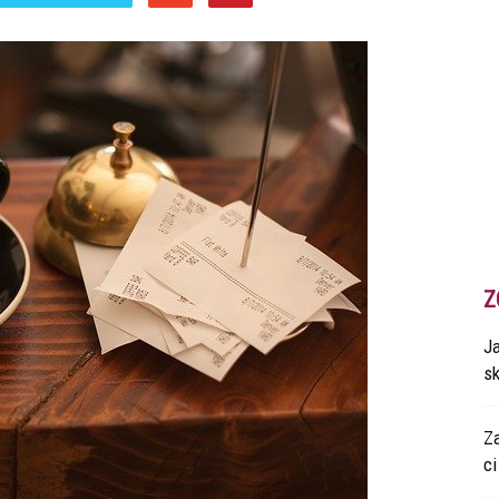
Z
Ja
s
Z
ci