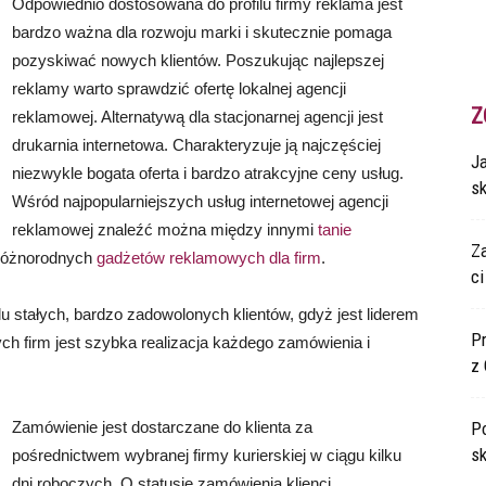
Odpowiednio dostosowana do profilu firmy reklama jest
bardzo ważna dla rozwoju marki i skutecznie pomaga
pozyskiwać nowych klientów. Poszukując najlepszej
reklamy warto sprawdzić ofertę lokalnej agencji
Z
reklamowej. Alternatywą dla stacjonarnej agencji jest
drukarnia internetowa. Charakteryzuje ją najczęściej
Ja
niezwykle bogata oferta i bardzo atrakcyjne ceny usług.
s
Wśród najpopularniejszych usług internetowej agencji
reklamowej znaleźć można między innymi
tanie
Z
ę różnorodnych
gadżetów reklamowych dla firm
.
ci
u stałych, bardzo zadowolonych klientów, gdyż jest liderem
P
ych firm jest szybka realizacja każdego zamówienia i
z 
Zamówienie jest dostarczane do klienta za
Po
s
pośrednictwem wybranej firmy kurierskiej w ciągu kilku
dni roboczych. O statusie zamówienia klienci