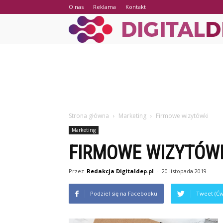
O nas
Reklama
Kontakt
Strona główna
Marketing
Firmowe wizytówki
Marketing
FIRMOWE WIZYTÓW
Przez
Redakcja Digitaldep.pl
-
20 listopada 2019
Podziel się na Facebooku
Tweet (Ćw