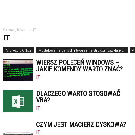
Strona główna
IT
IT
Microsoft Office
Modelowanie danych i tworzenie struktur baz danych
WIERSZ POLECEŃ WINDOWS –
JAKIE KOMENDY WARTO ZNAĆ?
IT
DLACZEGO WARTO STOSOWAĆ
VBA?
IT
CZYM JEST MACIERZ DYSKOWA?
IT