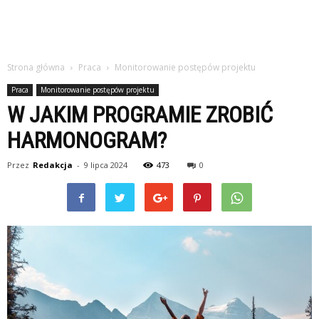
Strona główna
Praca
Monitorowanie postępów projektu
Praca
Monitorowanie postępów projektu
W JAKIM PROGRAMIE ZROBIĆ
HARMONOGRAM?
Przez
Redakcja
-
9 lipca 2024
473
0