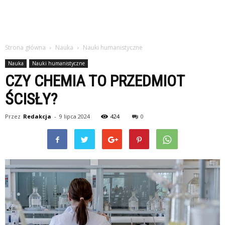
Strona główna
Nauka
Nauki humanistyczne
Nauka
Nauki humanistyczne
CZY CHEMIA TO PRZEDMIOT
ŚCISŁY?
Przez
Redakcja
-
9 lipca 2024
424
0