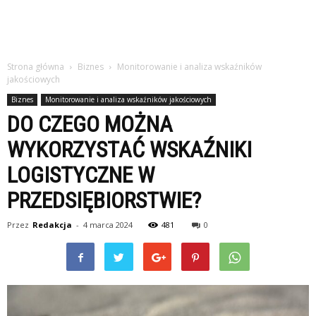
Strona główna
Biznes
Monitorowanie i analiza wskaźników
jakościowych
Biznes
Monitorowanie i analiza wskaźników jakościowych
DO CZEGO MOŻNA
WYKORZYSTAĆ WSKAŹNIKI
LOGISTYCZNE W
PRZEDSIĘBIORSTWIE?
Przez
Redakcja
-
4 marca 2024
481
0