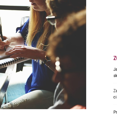
Z
Ja
s
Z
ci
P