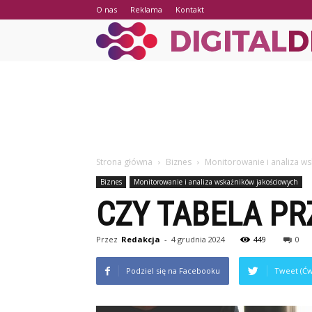
O nas
Reklama
Kontakt
Strona główna
Biznes
Monitorowanie i analiza w
Biznes
Monitorowanie i analiza wskaźników jakościowych
CZY TABELA PR
Przez
Redakcja
-
4 grudnia 2024
449
0
Podziel się na Facebooku
Tweet (Ćw