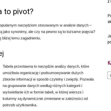
z 
 to pivot?
Po
s
popularnym narzędziom stosowanym w analizie danych –
są jako synonimy, ale czy na pewno są to tożsame pojęcia?
Ja
ę bliżej temu zagadnieniu.
po
ej
K
Tabela przestawna to narzędzie analizy danych, które
Ka
umożliwia organizację i podsumowywanie dużych
zbiorów informacji w sposób czytelny i zwięzły. Pozwala
na grupowanie danych według różnych kategorii i
wyświetlanie ich w formie tabeli, w której wiersze i
kolumny są dynamicznie zmieniane w zależności od
potrzeb użytkownika.