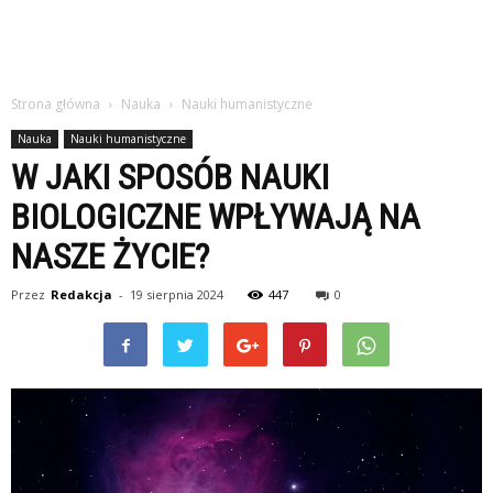
Strona główna
Nauka
Nauki humanistyczne
Nauka
Nauki humanistyczne
W JAKI SPOSÓB NAUKI
BIOLOGICZNE WPŁYWAJĄ NA
NASZE ŻYCIE?
Przez
Redakcja
-
19 sierpnia 2024
447
0