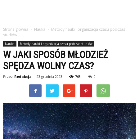
Strona główna
Nauka
Metody nauki i organizacja czasu podczas
studiów
Nauka
Metody nauki i organizacja czasu podczas studiów
W JAKI SPOSÓB MŁODZIEŻ
SPĘDZA WOLNY CZAS?
Przez
Redakcja
-
23 grudnia 2023
763
0