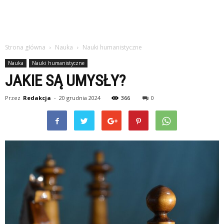
Strona główna
Nauka
Nauki humanistyczne
Nauka
Nauki humanistyczne
JAKIE SĄ UMYSŁY?
Przez
Redakcja
-
20 grudnia 2024
366
0