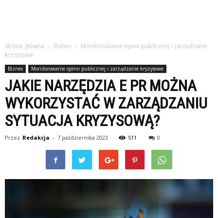
Strona główna
Biznes
Monitorowanie opinii publicznej i zarządzanie
kryzysowe
Biznes
Monitorowanie opinii publicznej i zarządzanie kryzysowe
JAKIE NARZĘDZIA E PR MOŻNA
WYKORZYSTAĆ W ZARZĄDZANIU
SYTUACJA KRYZYSOWĄ?
Przez
Redakcja
-
7 października 2023
511
0