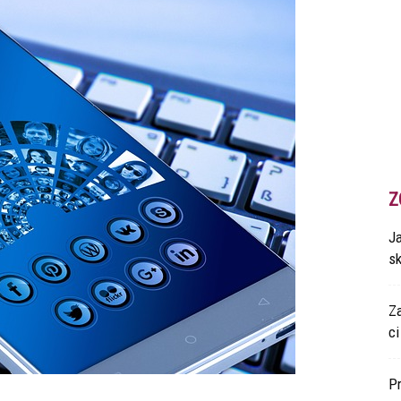
Z
Ja
s
Z
ci
P