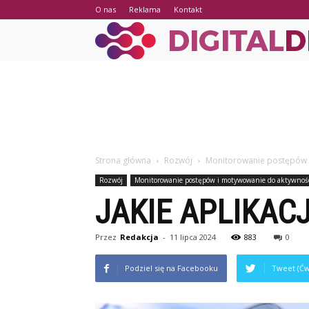
O nas
Reklama
Kontakt
Strona główna
Rozwój
Monitorowanie postępów i
Rozwój
Monitorowanie postępów i motywowanie do aktywnośc
JAKIE APLIKAC
Przez
Redakcja
-
11 lipca 2024
883
0
Podziel się na Facebooku
Tweet (Ćw