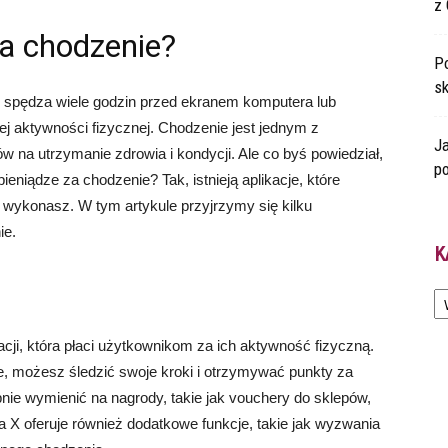
z 
za chodzenie?
Po
s
i spędza wiele godzin przed ekranem komputera lub
nej aktywności fizycznej. Chodzenie jest jednym z
Ja
w na utrzymanie zdrowia i kondycji. Ale co byś powiedział,
po
eniądze za chodzenie? Tak, istnieją aplikacje, które
y wykonasz. W tym artykule przyjrzymy się kilku
ie.
K
Ka
kacji, która płaci użytkownikom za ich aktywność fizyczną.
ie, możesz śledzić swoje kroki i otrzymywać punkty za
ie wymienić na nagrody, takie jak vouchery do sklepów,
a X oferuje również dodatkowe funkcje, takie jak wyzwania