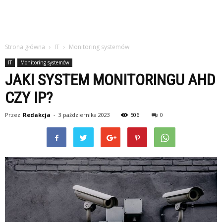
Strona główna
IT
Monitoring systemów
IT
Monitoring systemów
JAKI SYSTEM MONITORINGU AHD
CZY IP?
Przez
Redakcja
-
3 października 2023
506
0