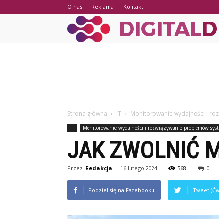
O nas
Reklama
Kontakt
Strona główna
IT
Monitorowanie wydajności i r
IT
Monitorowanie wydajności i rozwiązywanie problemów sy
JAK ZWOLNIĆ 
Przez
Redakcja
-
16 lutego 2024
568
0
Podziel się na Facebooku
Tweet (Ćw