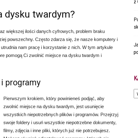
z 
na dysku twardym?
Po
s
az większej ilości danych cyfrowych, problem braku
ziej powszechny. Często zdarza się, że nasze komputery i
Ja
 utrudnia nam pracę i korzystanie z nich. W tym artykule
po
re pomogą Ci zwolnić miejsce na dysku twardym i
K
i i programy
Ka
Pierwszym krokiem, który powinieneś podjąć, aby
zwolnić miejsce na dysku twardym, jest usunięcie
wszystkich niepotrzebnych plików i programów. Przejrzyj
swoje foldery i usuń wszystkie niepotrzebne dokumenty,
filmy, zdjęcia i inne pliki, których już nie potrzebujesz.