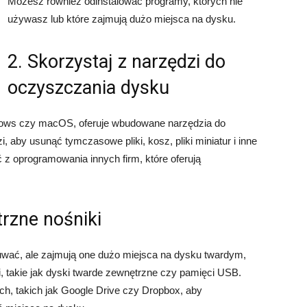
Możesz również odinstalować programy, których nie
używasz lub które zajmują dużo miejsca na dysku.
2. Skorzystaj z narzędzi do
oczyszczania dysku
dows czy macOS, oferuje wbudowane narzędzia do
 aby usunąć tymczasowe pliki, kosz, pliki miniatur i inne
z oprogramowania innych firm, które oferują
trzne nośniki
suwać, ale zajmują one dużo miejsca na dysku twardym,
i, takie jak dyski twarde zewnętrzne czy pamięci USB.
, takich jak Google Drive czy Dropbox, aby