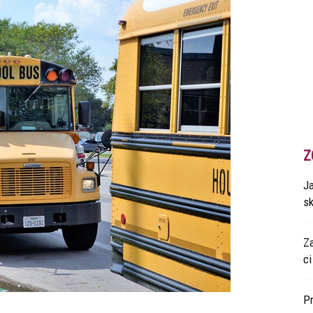
Z
Ja
s
Z
ci
P