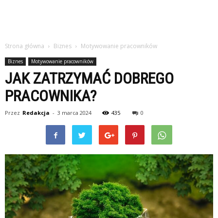
Strona główna
Biznes
Motywowanie pracowników
Biznes
Motywowanie pracowników
JAK ZATRZYMAĆ DOBREGO
PRACOWNIKA?
Przez
Redakcja
-
3 marca 2024
435
0