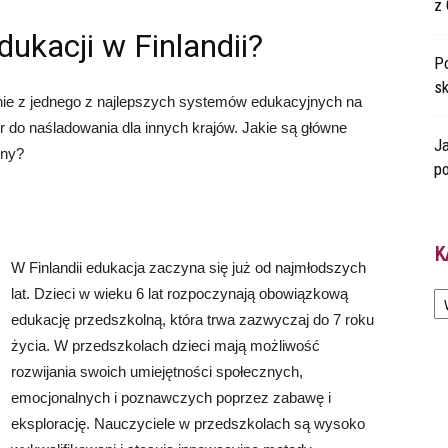
z 
ukacji w Finlandii?
Po
s
łynie z jednego z najlepszych systemów edukacyjnych na
r do naśladowania dla innych krajów. Jakie są główne
Ja
zny?
po
K
W Finlandii edukacja zaczyna się już od najmłodszych
Ka
lat. Dzieci w wieku 6 lat rozpoczynają obowiązkową
edukację przedszkolną, która trwa zazwyczaj do 7 roku
życia. W przedszkolach dzieci mają możliwość
rozwijania swoich umiejętności społecznych,
emocjonalnych i poznawczych poprzez zabawę i
eksplorację. Nauczyciele w przedszkolach są wysoko