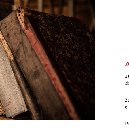
Z
Ja
s
Z
ci
P