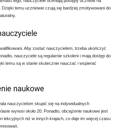
amiast tego, nauczyciele oceniają postępy uczniów na
 Dzięki temu uczniowie czują się bardziej zmotywowani do
aturalny.
auczyciele
walifikowani. Aby zostać nauczycielem, trzeba ukończyć
Ponadto, nauczyciele są regularnie szkoleni i mają dostęp do
i temu są w stanie skutecznie nauczać i wspierać
żenie naukowe
ala nauczycielom skupić się na indywidualnych
klasie wynosi około 20. Ponadto, obciążenie naukowe jest
 lekcyjnych niż w innych krajach, co daje im więcej czasu
teresowań.