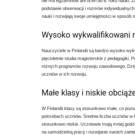
nie ma egzaminów ani ocen do 6. roku nauki. Z
podstawie obserwacji i rozmów indywidualnych.
nauki i rozwijają swoje umiejętności w sposób n
Wysoko wykwalifikowani n
Nauczyciele w Finlandii są bardzo wysoko wyk
pięcioletnie studia magisterskie z pedagogiki. 
różnych programów rozwoju zawodowego. Dzięk
uczniów w ich rozwoju.
Małe klasy i niskie obcią
W Finlandii klasy są stosunkowo małe, co pozw
potrzebach uczniów. Średnia liczba uczniów w 
stosunkowo niskie. Uczniowie mają mniej godzin
na samodzielną pracę i rozwijanie swoich zain