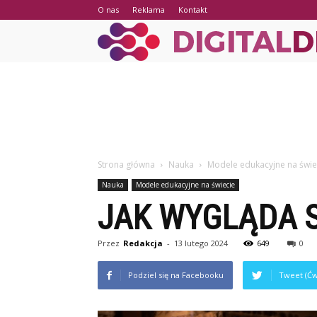
O nas
Reklama
Kontakt
Strona główna
Nauka
Modele edukacyjne na świe
Nauka
Modele edukacyjne na świecie
JAK WYGLĄDA S
Przez
Redakcja
-
13 lutego 2024
649
0
Podziel się na Facebooku
Tweet (Ćw