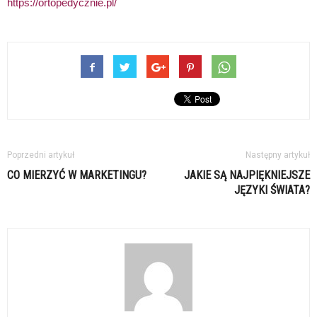
https://ortopedycznie.pl/
Poprzedni artykuł
Następny artykuł
CO MIERZYĆ W MARKETINGU?
JAKIE SĄ NAJPIĘKNIEJSZE
JĘZYKI ŚWIATA?