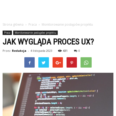
Strona główna
Praca
Monitorowanie postępów projektu
Praca
Monitorowanie postępów projektu
JAK WYGLĄDA PROCES UX?
Przez
Redakcja
-
4 listopada 2023
431
0