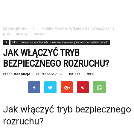
Strona główna
IT
Monitorowanie wydajności i rozwiązywanie
problemów systemowych
IT
Monitorowanie wydajności i rozwiązywanie problemów systemowych
JAK WŁĄCZYĆ TRYB
BEZPIECZNEGO ROZRUCHU?
Przez
Redakcja
-
10 listopada 2024
379
0
Jak włączyć tryb bezpiecznego
rozruchu?