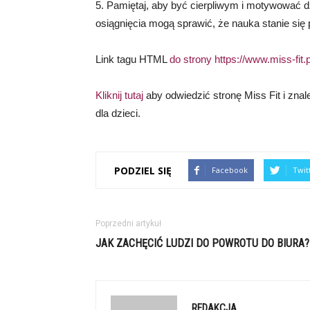
5. Pamiętaj, aby być cierpliwym i motywować d
osiągnięcia mogą sprawić, że nauka stanie się
Link tagu HTML
do strony https://www.miss-fit.p
Kliknij tutaj
aby odwiedzić stronę Miss Fit i znal
dla dzieci.
PODZIEL SIĘ
Facebook
Twit
Poprzedni artykuł
JAK ZACHĘCIĆ LUDZI DO POWROTU DO BIURA?
REDAKCJA