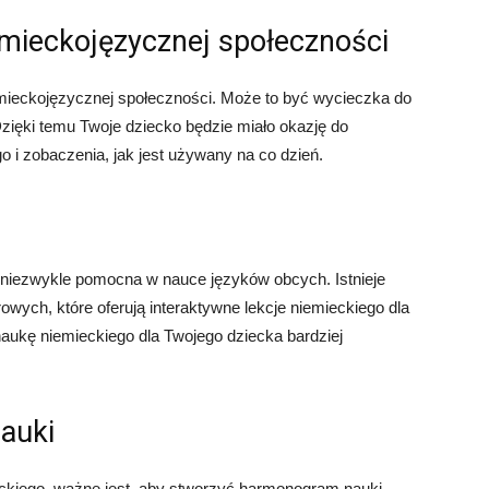
emieckojęzycznej społeczności
emieckojęzycznej społeczności. Może to być wycieczka do
 Dzięki temu Twoje dziecko będzie miało okazję do
 i zobaczenia, jak jest używany na co dzień.
 niezwykle pomocna w nauce języków obcych. Istnieje
owych, które oferują interaktywne lekcje niemieckiego dla
naukę niemieckiego dla Twojego dziecka bardziej
auki
ckiego, ważne jest, aby stworzyć harmonogram nauki.