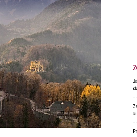
Z
Ja
s
Z
ci
P