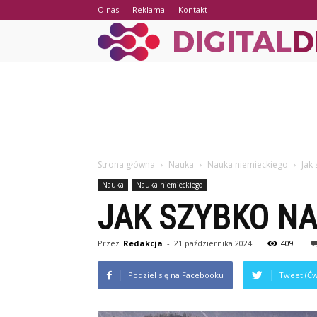
O nas
Reklama
Kontakt
Strona główna
Nauka
Nauka niemieckiego
Jak
Nauka
Nauka niemieckiego
JAK SZYBKO NA
Przez
Redakcja
-
21 października 2024
409
Podziel się na Facebooku
Tweet (Ćw