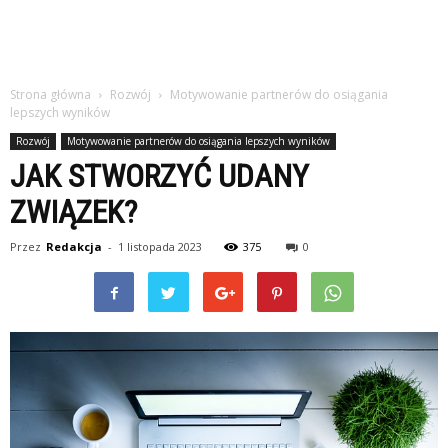
Strona główna
Rozwój
Motywowanie partnerów do osiągania
lepszych wyników
Rozwój
Motywowanie partnerów do osiągania lepszych wyników
JAK STWORZYĆ UDANY
ZWIĄZEK?
Przez
Redakcja
-
1 listopada 2023
375
0