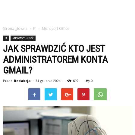
Strona główna
IT
Microsoft Office
IT
Microsoft Office
JAK SPRAWDZIĆ KTO JEST
ADMINISTRATOREM KONTA
GMAIL?
Przez
Redakcja
-
31 grudnia 2024
619
0