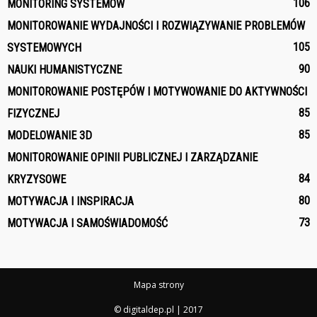
106
MONITORING SYSTEMÓW
MONITOROWANIE WYDAJNOŚCI I ROZWIĄZYWANIE PROBLEMÓW
105
SYSTEMOWYCH
90
NAUKI HUMANISTYCZNE
MONITOROWANIE POSTĘPÓW I MOTYWOWANIE DO AKTYWNOŚCI
85
FIZYCZNEJ
85
MODELOWANIE 3D
MONITOROWANIE OPINII PUBLICZNEJ I ZARZĄDZANIE
84
KRYZYSOWE
80
MOTYWACJA I INSPIRACJA
73
MOTYWACJA I SAMOŚWIADOMOŚĆ
Mapa strony
© digitaldep.pl | 2017