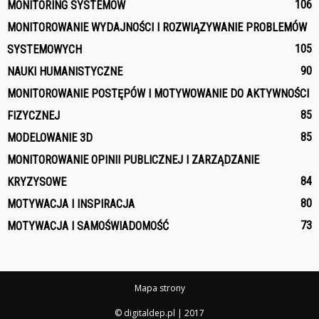
106
MONITORING SYSTEMÓW
MONITOROWANIE WYDAJNOŚCI I ROZWIĄZYWANIE PROBLEMÓW
105
SYSTEMOWYCH
90
NAUKI HUMANISTYCZNE
MONITOROWANIE POSTĘPÓW I MOTYWOWANIE DO AKTYWNOŚCI
85
FIZYCZNEJ
85
MODELOWANIE 3D
MONITOROWANIE OPINII PUBLICZNEJ I ZARZĄDZANIE
84
KRYZYSOWE
80
MOTYWACJA I INSPIRACJA
73
MOTYWACJA I SAMOŚWIADOMOŚĆ
Mapa strony
© digitaldep.pl | 2017