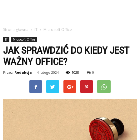
Strona główna
IT
Microsoft Office
IT
Microsoft Office
JAK SPRAWDZIĆ DO KIEDY JEST
WAŻNY OFFICE?
Przez
Redakcja
-
4 lutego 2024
1028
0