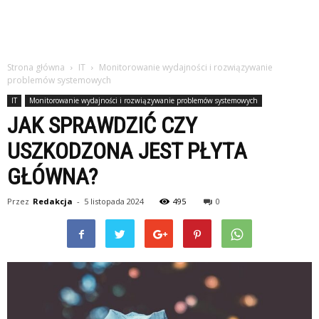
Strona główna
IT
Monitorowanie wydajności i rozwiązywanie
problemów systemowych
IT
Monitorowanie wydajności i rozwiązywanie problemów systemowych
JAK SPRAWDZIĆ CZY
USZKODZONA JEST PŁYTA
GŁÓWNA?
Przez
Redakcja
-
5 listopada 2024
495
0