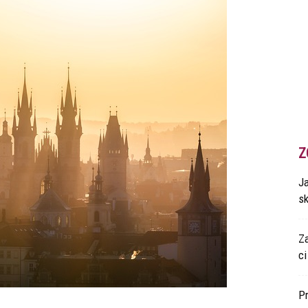
Z
Ja
s
Z
ci
P