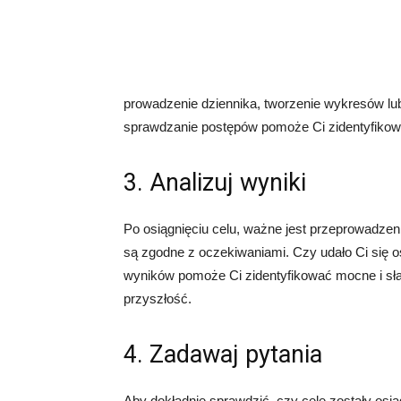
prowadzenie dziennika, tworzenie wykresów lub
sprawdzanie postępów pomoże Ci zidentyfikować
3. Analizuj wyniki
Po osiągnięciu celu, ważne jest przeprowadzeni
są zgodne z oczekiwaniami. Czy udało Ci się os
wyników pomoże Ci zidentyfikować mocne i słab
przyszłość.
4. Zadawaj pytania
Aby dokładnie sprawdzić, czy cele zostały osią