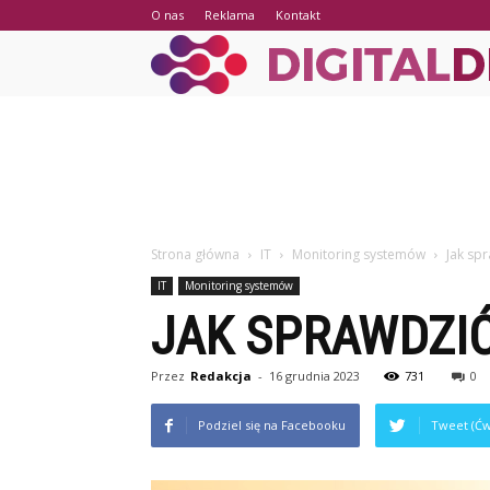
O nas
Reklama
Kontakt
Strona główna
IT
Monitoring systemów
Jak spr
IT
Monitoring systemów
JAK SPRAWDZIĆ
Przez
Redakcja
-
16 grudnia 2023
731
0
Podziel się na Facebooku
Tweet (Ćw