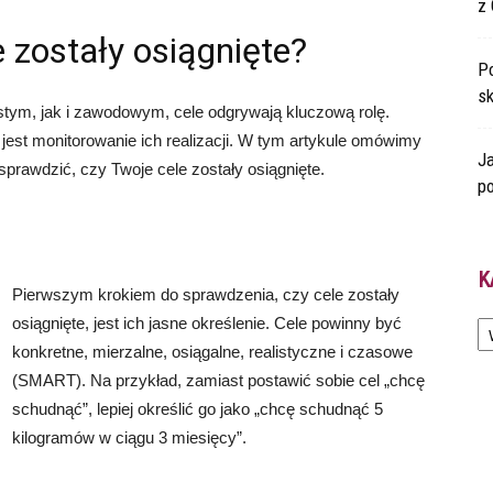
z 
 zostały osiągnięte?
Po
s
stym, jak i zawodowym, cele odgrywają kluczową rolę.
e jest monitorowanie ich realizacji. W tym artykule omówimy
Ja
prawdzić, czy Twoje cele zostały osiągnięte.
po
K
Pierwszym krokiem do sprawdzenia, czy cele zostały
Ka
osiągnięte, jest ich jasne określenie. Cele powinny być
konkretne, mierzalne, osiągalne, realistyczne i czasowe
(SMART). Na przykład, zamiast postawić sobie cel „chcę
schudnąć”, lepiej określić go jako „chcę schudnąć 5
kilogramów w ciągu 3 miesięcy”.