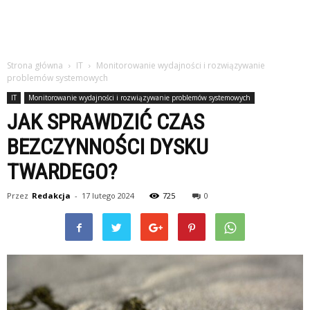
Strona główna
IT
Monitorowanie wydajności i rozwiązywanie
problemów systemowych
IT
Monitorowanie wydajności i rozwiązywanie problemów systemowych
JAK SPRAWDZIĆ CZAS
BEZCZYNNOŚCI DYSKU
TWARDEGO?
Przez
Redakcja
-
17 lutego 2024
725
0