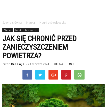
Strona główna
Nauka
Nauki o środowisku
Nauka
Nauki o środowisku
JAK SIĘ CHRONIĆ PRZED
ZANIECZYSZCZENIEM
POWIETRZA?
Przez
Redakcja
-
24 czerwca 2024
449
0