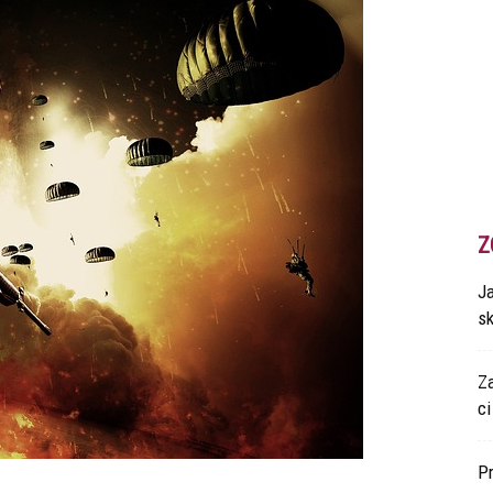
Z
Ja
s
Z
ci
P