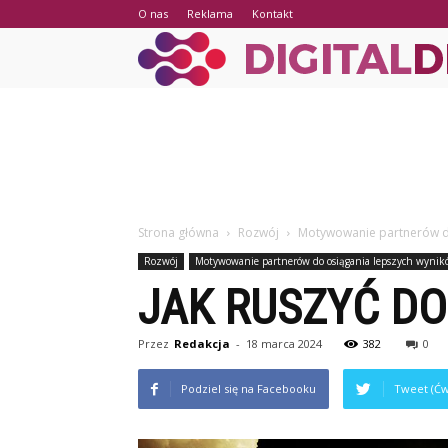
O nas
Reklama
Kontakt
Strona główna
Rozwój
Motywowanie partnerów d
Rozwój
Motywowanie partnerów do osiągania lepszych wynik
JAK RUSZYĆ DO
Przez
Redakcja
-
18 marca 2024
382
0
Podziel się na Facebooku
Tweet (Ćw