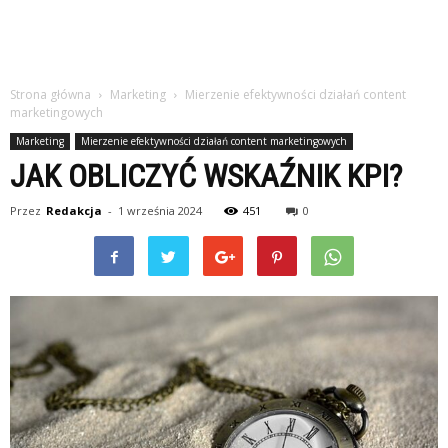
Strona główna
Marketing
Mierzenie efektywności działań content
marketingowych
Marketing
Mierzenie efektywności działań content marketingowych
JAK OBLICZYĆ WSKAŹNIK KPI?
Przez
Redakcja
-
1 września 2024
451
0