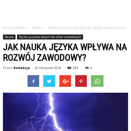
Strona główna
Nauka
Nauka języków obcych dla celów zawodowych
Nauka
Nauka języków obcych dla celów zawodowych
JAK NAUKA JĘZYKA WPŁYWA NA
ROZWÓJ ZAWODOWY?
Przez
Redakcja
-
20 listopada 2024
351
0