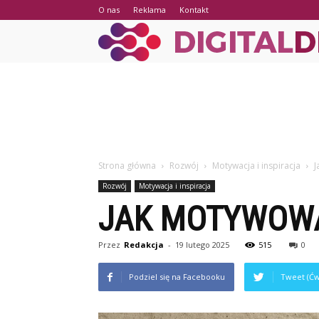
O nas
Reklama
Kontakt
Strona główna
Rozwój
Motywacja i inspiracja
J
Rozwój
Motywacja i inspiracja
JAK MOTYWOWA
Przez
Redakcja
-
19 lutego 2025
515
0
Podziel się na Facebooku
Tweet (Ćw