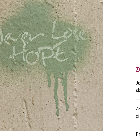
Z
Ja
s
Z
ci
P