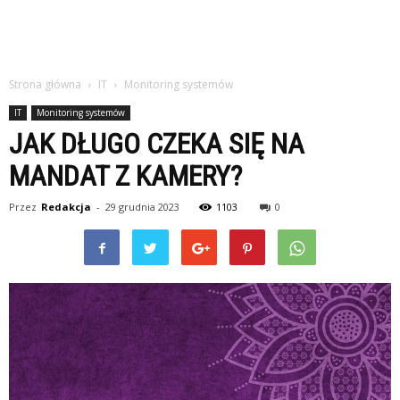
Strona główna
IT
Monitoring systemów
IT
Monitoring systemów
JAK DŁUGO CZEKA SIĘ NA
MANDAT Z KAMERY?
Przez
Redakcja
-
29 grudnia 2023
1103
0