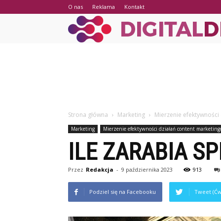
O nas
Reklama
Kontakt
Strona główna
Marketing
Mierzenie efektywności
Marketing
Mierzenie efektywności działań content marketin
ILE ZARABIA S
Przez
Redakcja
-
9 października 2023
913
Podziel się na Facebooku
Tweet (Ćw