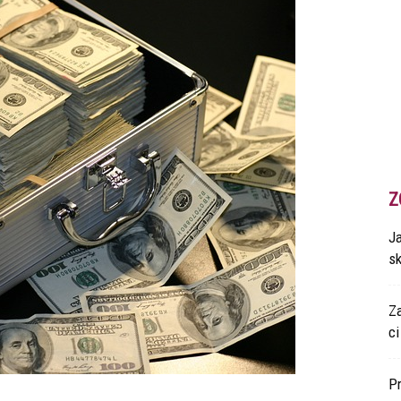
Z
Ja
s
Z
ci
P