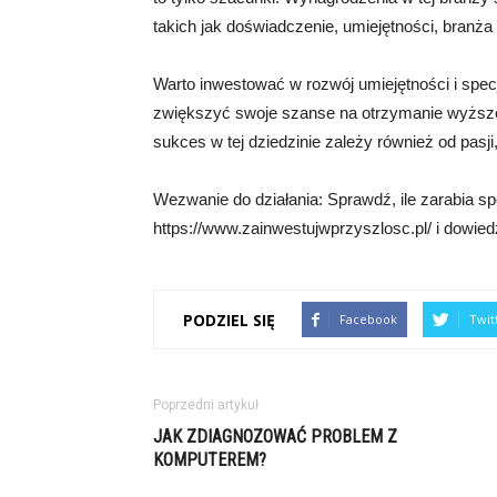
takich jak doświadczenie, umiejętności, branża i
Warto inwestować w rozwój umiejętności i spec
zwiększyć swoje szanse na otrzymanie wyższe
sukces w tej dziedzinie zależy również od pasj
Wezwanie do działania: Sprawdź, ile zarabia sp
https://www.zainwestujwprzyszlosc.pl/ i dowiedz
PODZIEL SIĘ
Facebook
Twit
Poprzedni artykuł
JAK ZDIAGNOZOWAĆ PROBLEM Z
KOMPUTEREM?