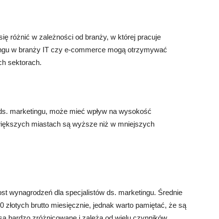
ę różnić w zależności od branży, w której pracuje
ketingu w branży IT czy e-commerce mogą otrzymywać
ch sektorach.
a ds. marketingu, może mieć wpływ na wysokość
iększych miastach są wyższe niż w mniejszych
st wynagrodzeń dla specjalistów ds. marketingu. Średnie
złotych brutto miesięcznie, jednak warto pamiętać, że są
 są bardzo zróżnicowane i zależą od wielu czynników,