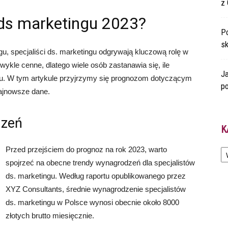
z 
a ds marketingu 2023?
Po
s
, specjaliści ds. marketingu odgrywają kluczową rolę w
zwykle cenne, dlatego wiele osób zastanawia się, ile
Ja
oku. W tym artykule przyjrzymy się prognozom dotyczącym
po
najnowsze dane.
dzeń
K
Ka
Przed przejściem do prognoz na rok 2023, warto
spojrzeć na obecne trendy wynagrodzeń dla specjalistów
ds. marketingu. Według raportu opublikowanego przez
XYZ Consultants, średnie wynagrodzenie specjalistów
ds. marketingu w Polsce wynosi obecnie około 8000
złotych brutto miesięcznie.