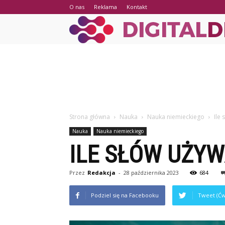
O nas
Reklama
Kontakt
Strona główna
Nauka
Nauka niemieckiego
Ile
Nauka
Nauka niemieckiego
ILE SŁÓW UŻYW
Przez
Redakcja
-
28 października 2023
684
Podziel się na Facebooku
Tweet (Ćw