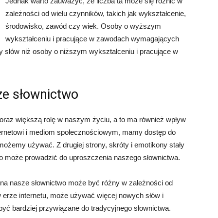
Jednak warto zauważyć, że liczba ta może się różnić w
zależności od wielu czynników, takich jak wykształcenie,
środowisko, zawód czy wiek. Osoby o wyższym
wykształceniu i pracujące w zawodach wymagających
y słów niż osoby o niższym wykształceniu i pracujące w
ze słownictwo
oraz większą rolę w naszym życiu, a to ma również wpływ
internetowi i mediom społecznościowym, mamy dostęp do
 możemy używać. Z drugiej strony, skróty i emotikony stały
co może prowadzić do uproszczenia naszego słownictwa.
 na nasze słownictwo może być różny w zależności od
w erze internetu, może używać więcej nowych słów i
yć bardziej przywiązane do tradycyjnego słownictwa.