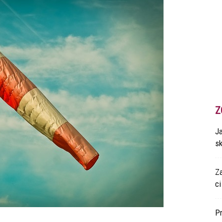
Z
Ja
s
Z
ci
P