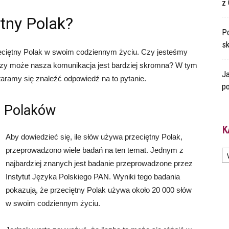
z 
ętny Polak?
Po
s
rzeciętny Polak w swoim codziennym życiu. Czy jesteśmy
 czy może nasza komunikacja jest bardziej skromna? W tym
Ja
taramy się znaleźć odpowiedź na to pytanie.
po
m Polaków
K
Aby dowiedzieć się, ile słów używa przeciętny Polak,
Ka
przeprowadzono wiele badań na ten temat. Jednym z
najbardziej znanych jest badanie przeprowadzone przez
Instytut Języka Polskiego PAN. Wyniki tego badania
pokazują, że przeciętny Polak używa około 20 000 słów
w swoim codziennym życiu.