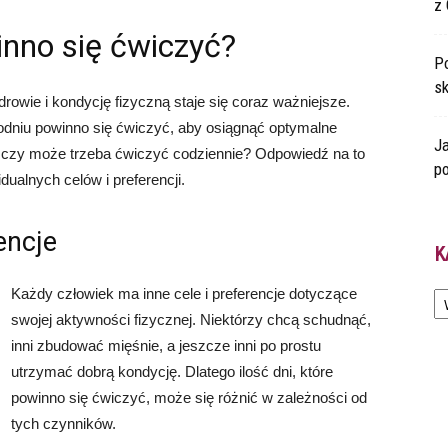
z 
inno się ćwiczyć?
Po
s
owie i kondycję fizyczną staje się coraz ważniejsze.
ygodniu powinno się ćwiczyć, aby osiągnąć optymalne
Ja
u, czy może trzeba ćwiczyć codziennie? Odpowiedź na to
po
ualnych celów i preferencji.
encje
K
Ka
Każdy człowiek ma inne cele i preferencje dotyczące
swojej aktywności fizycznej. Niektórzy chcą schudnąć,
inni zbudować mięśnie, a jeszcze inni po prostu
utrzymać dobrą kondycję. Dlatego ilość dni, które
powinno się ćwiczyć, może się różnić w zależności od
tych czynników.