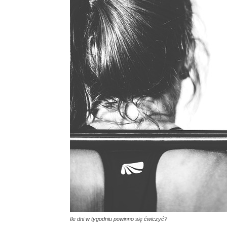
Ile dni w tygodniu powinno się ćwiczyć?