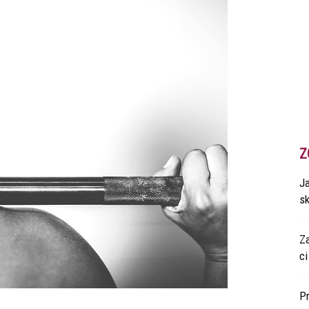
Z
Ja
s
Z
ci
P