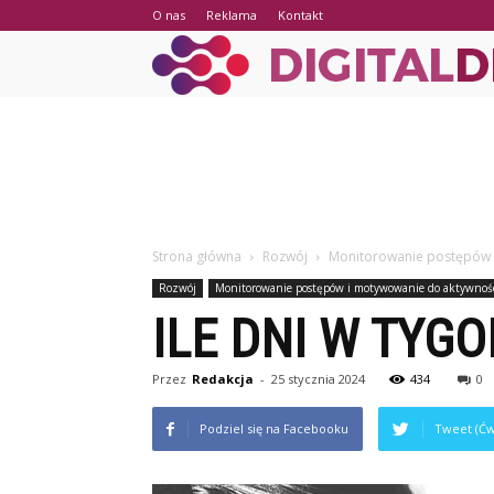
O nas
Reklama
Kontakt
Strona główna
Rozwój
Monitorowanie postępów i
Rozwój
Monitorowanie postępów i motywowanie do aktywnośc
ILE DNI W TYG
Przez
Redakcja
-
25 stycznia 2024
434
0
Podziel się na Facebooku
Tweet (Ćw