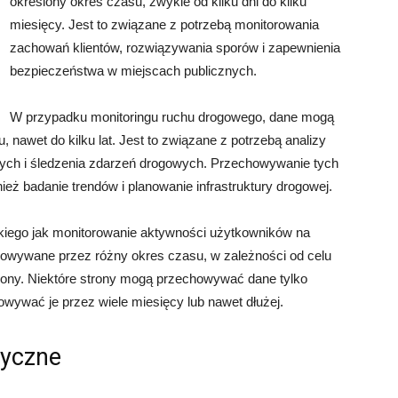
określony okres czasu, zwykle od kilku dni do kilku
miesięcy. Jest to związane z potrzebą monitorowania
zachowań klientów, rozwiązywania sporów i zapewnienia
bezpieczeństwa w miejscach publicznych.
W przypadku monitoringu ruchu drogowego, dane mogą
nawet do kilku lat. Jest to związane z potrzebą analizy
owych i śledzenia zdarzeń drogowych. Przechowywanie tych
eż badanie trendów i planowanie infrastruktury drogowej.
kiego jak monitorowanie aktywności użytkowników na
owywane przez różny okres czasu, w zależności od celu
strony. Niektóre strony mogą przechowywać dane tylko
owywać je przez wiele miesięcy lub nawet dłużej.
tyczne