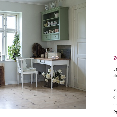
Z
Ja
s
Z
ci
P