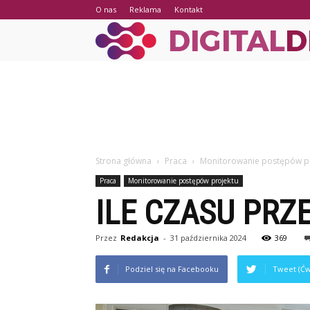
O nas
Reklama
Kontakt
Strona główna
Praca
Monitorowanie postępów p
Praca
Monitorowanie postępów projektu
ILE CZASU PR
Przez
Redakcja
-
31 października 2024
369
Podziel się na Facebooku
Tweet (Ćw