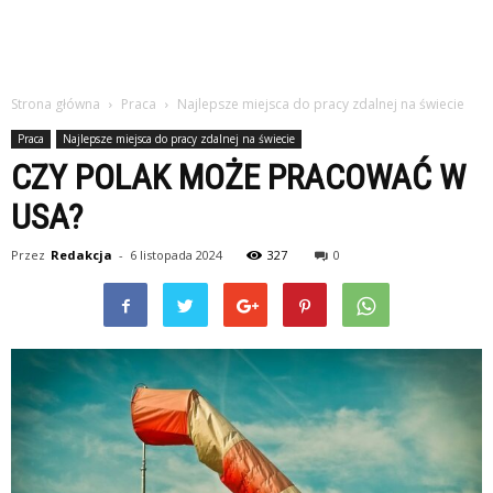
Strona główna
Praca
Najlepsze miejsca do pracy zdalnej na świecie
Praca
Najlepsze miejsca do pracy zdalnej na świecie
CZY POLAK MOŻE PRACOWAĆ W
USA?
Przez
Redakcja
-
6 listopada 2024
327
0