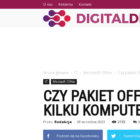
O nas
Reklama
Kontakt
Strona główna
IT
Microsoft Office
Czy pakiet O
IT
Microsoft Office
CZY PAKIET OF
KILKU KOMPUT
Przez
Redakcja
-
28 września 2023
2133
Podziel się na Facebooku
Tweet (Ćw