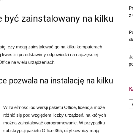
h?
P
z 
e być zainstalowany na kilku
Po
s
się, czy mogą zainstalować go na kilku komputerach
j kwestii i przedstawimy odpowiedzi na najczęściej
Ja
Office na wielu urządzeniach.
po
ice pozwala na instalację na kilku
K
Ka
W zależności od wersji pakietu Office, licencja może
różnić się pod względem liczby urządzeń, na których
można zainstalować oprogramowanie. W przypadku
subskrypcji pakietu Office 365, użytkownicy mają