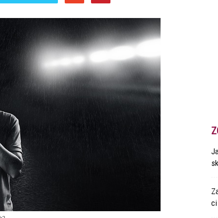
Z
Ja
s
Z
ci