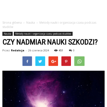
Strona główna
Nauka
Metody nauki i organizacja czasu podczas
studiów
Nauka
Metody nauki i organizacja czasu podczas studiów
CZY NADMIAR NAUKI SZKODZI?
Przez
Redakcja
-
26 czerwca 2024
451
0