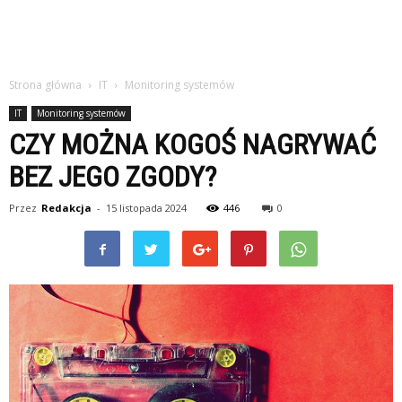
Strona główna
IT
Monitoring systemów
IT
Monitoring systemów
CZY MOŻNA KOGOŚ NAGRYWAĆ
BEZ JEGO ZGODY?
Przez
Redakcja
-
15 listopada 2024
446
0