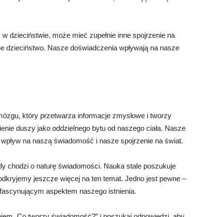
 w dzieciństwie, może mieć zupełnie inne spojrzenie na
ilne dzieciństwo. Nasze doświadczenia wpływają na nasze
ózgu, który przetwarza informacje zmysłowe i tworzy
enie duszy jako oddzielnego bytu od naszego ciała. Nasze
wpływ na naszą świadomość i nasze spojrzenie na świat.
dy chodzi o naturę świadomości. Nauka stale poszukuje
odkryjemy jeszcze więcej na ten temat. Jedno jest pewne –
fascynującym aspektem naszego istnienia.
niem „Co tworzy świadomość?” i poszukaj odpowiedzi, aby