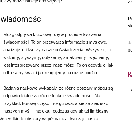
, czy może istnieje coś więcej?
z 
świadomości
Po
s
Mózg odgrywa kluczową rolę w procesie tworzenia
świadomości. To on przetwarza informacje zmysłowe,
Ja
po
analizuje je i tworzy nasze doświadczenia. Wszystko, co
widzimy, słyszymy, dotykamy, smakujemy i węchamy,
jest interpretowane przez nasz mózg. To on decyduje, jak
odbieramy świat i jak reagujemy na różne bodźce.
K
Ka
Badania naukowe wykazały, że różne obszary mózgu są
odpowiedzialne za różne funkcje świadomości. Na
przykład, korową część mózgu uważa się za siedlisko
naszych myśli i intelektu, podczas gdy układ limbiczny
 Wszystkie te obszary współpracują, tworząc naszą