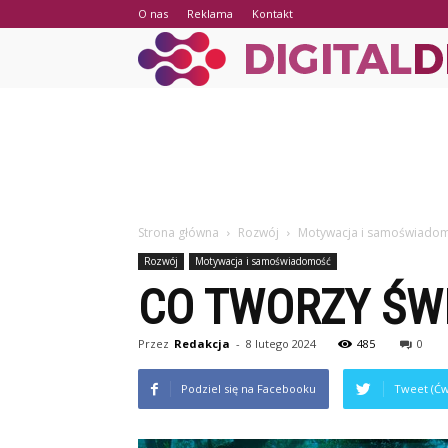
O nas
Reklama
Kontakt
Strona główna
Rozwój
Motywacja i samoświado
Rozwój
Motywacja i samoświadomość
CO TWORZY ŚW
Przez
Redakcja
-
8 lutego 2024
485
0
Podziel się na Facebooku
Tweet (Ćw