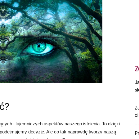
Z
Ja
s
ć?
Z
ci
ących i tajemniczych aspektów naszego istnienia. To dzięki
 podejmujemy decyzje. Ale co tak naprawdę tworzy naszą
P