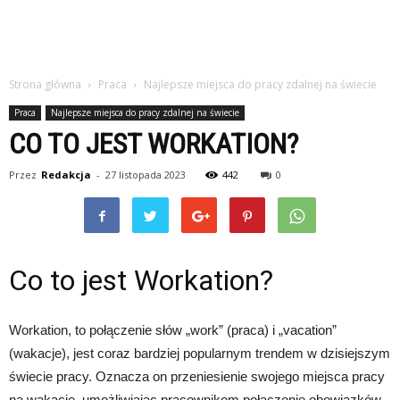
Strona główna
Praca
Najlepsze miejsca do pracy zdalnej na świecie
Praca
Najlepsze miejsca do pracy zdalnej na świecie
CO TO JEST WORKATION?
Przez
Redakcja
-
27 listopada 2023
442
0
Co to jest Workation?
Workation, to połączenie słów „work” (praca) i „vacation”
(wakacje), jest coraz bardziej popularnym trendem w dzisiejszym
świecie pracy. Oznacza on przeniesienie swojego miejsca pracy
na wakacje, umożliwiając pracownikom połączenie obowiązków