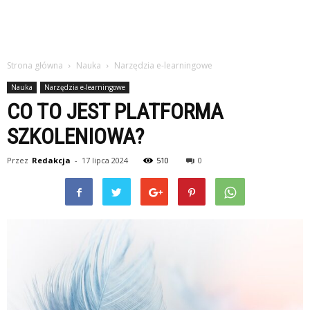
Strona główna
Nauka
Narzędzia e-learningowe
Nauka
Narzędzia e-learningowe
CO TO JEST PLATFORMA
SZKOLENIOWA?
Przez
Redakcja
-
17 lipca 2024
510
0