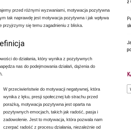
z 
stajemy przed różnymi wyzwaniami, motywacja pozytywna
ym tak naprawdę jest motywacja pozytywna i jak wpływa
Po
s
le przyjrzymy się temu zagadnieniu z bliska.
finicja
Ja
po
wości do działania, który wynika z pozytywnych
ra napędza nas do podejmowania działań, dążenia do
K
ń.
Ka
W przeciwieństwie do motywacji negatywnej, która
wynika z lęku, presji społecznej lub strachu przed
porażką, motywacja pozytywna jest oparta na
pozytywnych emocjach, takich jak radość, pasja i
zadowolenie. Jest to motywacja, która pozwala nam
czerpać radość z procesu działania, niezależnie od