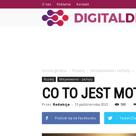
O nas
Reklama
Kontakt
Strona główna
Rozwój
Motywowanie i zachęty
Rozwój
Motywowanie i zachęty
CO TO JEST M
Przez
Redakcja
-
13 października 2023
590
Podziel się na Facebooku
Tweet (Ćw