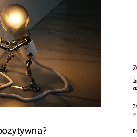
Z
Ja
s
Z
ci
 pozytywna?
P