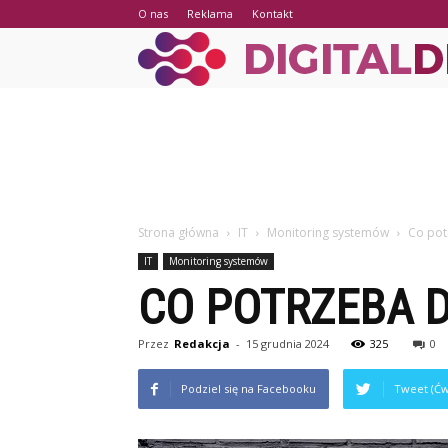
O nas
Reklama
Kontakt
Strona główna
IT
Monitoring systemów
Co pot
IT
Monitoring systemów
CO POTRZEBA D
Przez
Redakcja
-
15 grudnia 2024
325
0
Podziel się na Facebooku
Tweet (Ćw