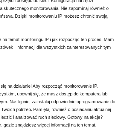
rzętu i dostępu do sieci. Konfiguracja narzędzi
la skutecznego monitorowania. Nie zapominaj również o
ństwa. Dzięki monitorowaniu IP możesz chronić swoją
e na temat monitoringu IP i jak rozpocząć ten proces. Mam
zówek i informacji dla wszystkich zainteresowanych tym
ię na działanie! Aby rozpocząć monitorowanie IP,
zystkim, upewnij się, że masz dostęp do komputera lub
wym. Następnie, zainstaluj odpowiednie oprogramowanie do
 Twoich potrzeb. Pamiętaj również o posiadaniu aktualnej
edzić i analizować ruch sieciowy. Gotowy na akcję?
, gdzie znajdziesz więcej informacji na ten temat.