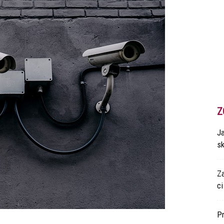
Z
Ja
s
Z
ci
P