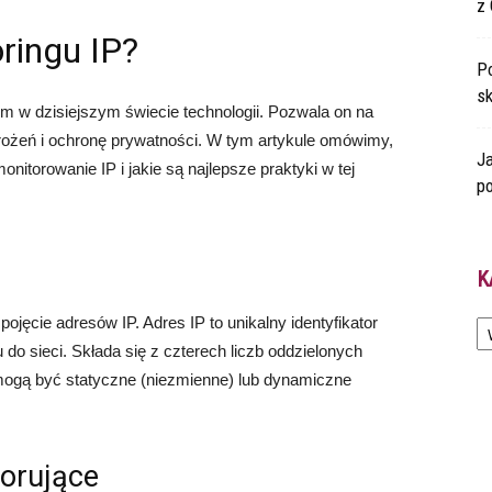
z 
ringu IP?
Po
s
m w dzisiejszym świecie technologii. Pozwala on na
agrożeń i ochronę prywatności. W tym artykule omówimy,
Ja
itorowanie IP i jakie są najlepsze praktyki w tej
po
K
Ka
ojęcie adresów IP. Adres IP to unikalny identyfikator
 sieci. Składa się z czterech liczb oddzielonych
 mogą być statyczne (niezmienne) lub dynamiczne
orujące