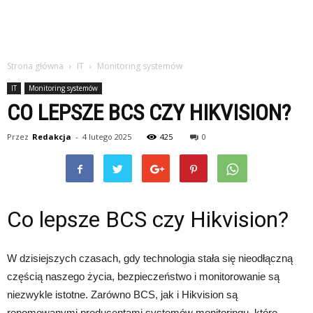
Strona główna
IT
Monitoring systemów
IT
Monitoring systemów
CO LEPSZE BCS CZY HIKVISION?
Przez
Redakcja
-
4 lutego 2025
425
0
Co lepsze BCS czy Hikvision?
W dzisiejszych czasach, gdy technologia stała się nieodłączną
częścią naszego życia, bezpieczeństwo i monitorowanie są
niezwykle istotne. Zarówno BCS, jak i Hikvision są
renomowanymi producentami systemów monitoringu, które