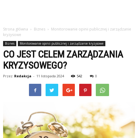
Strona główna
Biznes
Monitorowanie opinii publicznej i zarządzanie
kryzysowe
Biznes
Monitorowanie opinii publicznej i zarządzanie kryzysowe
CO JEST CELEM ZARZĄDZANIA
KRYZYSOWEGO?
Przez
Redakcja
-
11 listopada 2024
542
0