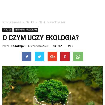
Strona główna
Nauka
Nauki o środowisku
Nauka
Nauki o środowisku
O CZYM UCZY EKOLOGIA?
Przez
Redakcja
-
17 czerwca 2024
462
0